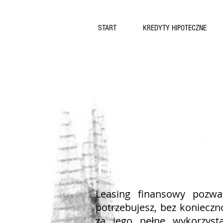
START
KREDYTY HIPOTECZNE
FINANCE LEAS
Leasing finansowy pozwa
potrzebujesz, bez konieczn
za jego pełne wykorzyst