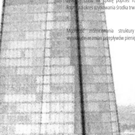
Zyskanie czasu na spłatę poprzez ro
kosztu na okres użytkowania środka tr
Możliwość zróżnicowania struktury
wynikającej ze zmian przepływów pieni