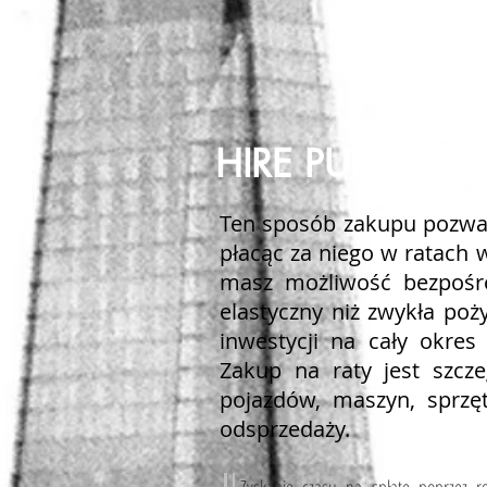
HIRE PURCHAS
Ten sposób zakupu pozwal
płacąc za niego w ratach
masz możliwość bezpośre
elastyczny niż zwykła poż
inwestycji na cały okres
Zakup na raty jest szcz
pojazdów, maszyn, sprzę
odsprzedaży.