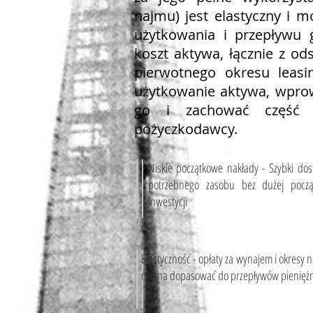
najmu) jest elastyczny i 
użytkowania i przepływu 
koszt aktywa, łącznie z od
pierwotnego okresu leas
użytkowanie aktywa, wprow
go i zachować część 
pożyczkodawcy.
Niskie początkowe nakłady - Szybki do
potrzebnego zasobu bez dużej począ
inwestycji
Elastyczność - opłaty za wynajem i okresy 
można dopasować do przepływów pienięż