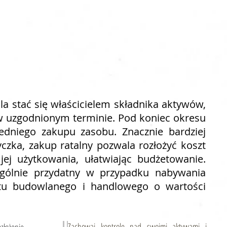
E
a stać się właścicielem składnika aktywów,
 w uzgodnionym terminie. Pod koniec okresu
dniego zakupu zasobu. Znacznie bardziej
yczka, zakup ratalny pozwala rozłożyć koszt
 jej użytkowania, ułatwiając budżetowanie.
ególnie przydatny w przypadku nabywania
tu budowlanego i handlowego o wartości
Zachowaj kontrolę nad swoimi aktywami i