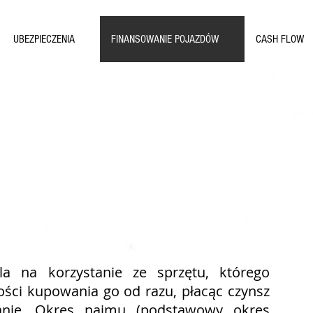
UBEZPIECZENIA
FINANSOWANIE POJAZDÓW
CASH FLOW
E
la na korzystanie ze sprzętu, którego
ości kupowania go od razu, płacąc czynsz
anie. Okres najmu (podstawowy okres