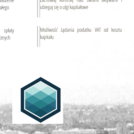
złożenie
ubiegaj się o ulgi kapitałowe
wałego
Możliwość żądania podatku VAT od kosztu
 spłaty
kapitału
ężnych