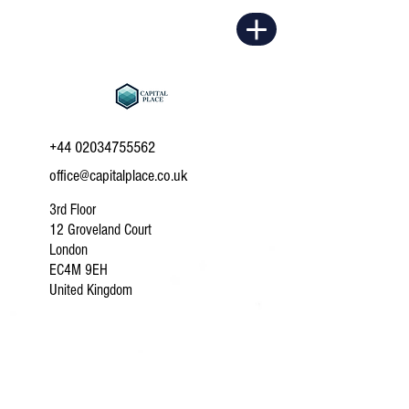
+44 02034755562
office@capitalplace.co.uk
3rd Floor
12 Groveland Court
London
EC4M 9EH
United Kingdom